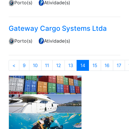
Porto(s)
Atividade(s)
Gateway Cargo Systems Ltda
Porto(s)
Atividade(s)
(current)
<
9
10
11
12
13
14
15
16
17