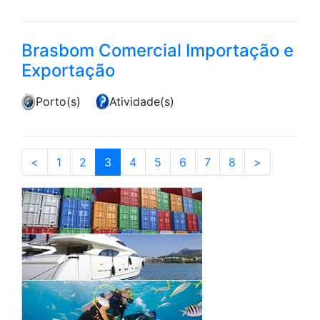
Brasbom Comercial Importação e
Exportação
Porto(s)
Atividade(s)
(current)
<
1
2
3
4
5
6
7
8
>